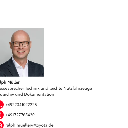
lph Müller
essesprecher Technik und leichte Nutzfahrzeuge
ldarchiv und Dokumentation
+4922341022225
+491727765430
ralph.mueller@toyota.de