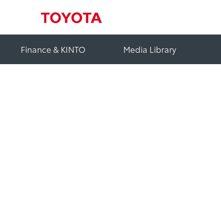
Finance & KINTO
Media Library