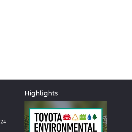
Highlights
024