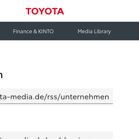
Finance & KINTO
Media Library
n