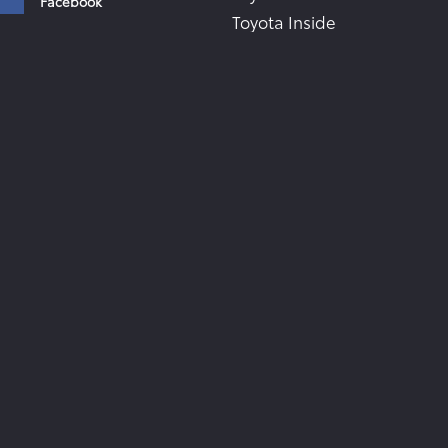
Facebook
Toyota Inside
TME Corporate Media Webs
Instagram
Toyota in the world
TMC Global Newsroom
RSS-Feeds
YouTube
Zur Newsletter Anmeldung