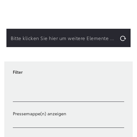
Bitte klicken Sie hier um weitere Elemente zu laden.
Filter
Filter löschen
Pressemappe(n) anzeigen