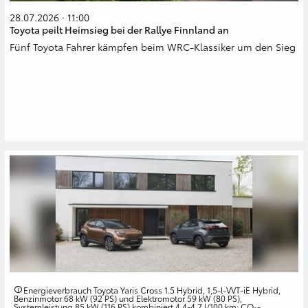
28.07.2026 · 11:00
Toyota peilt Heimsieg bei der Rallye Finnland an
Fünf Toyota Fahrer kämpfen beim WRC-Klassiker um den Sieg
Energieverbrauch Toyota Yaris Cross 1.5 Hybrid, 1,5-l-VVT-iE Hybrid,
Benzinmotor 68 kW (92 PS) und Elektromotor 59 kW (80 PS),
Systemleistung 85 kW (116 PS) kombiniert 4,4-4,7 l/100 km; CO₂-