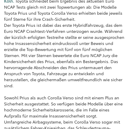
Köln.
Toyota schneidet beim Ergebnis des aktuellen Euro
NCAP Tests gleich mit zwei Topwertungen ab: Die Modelle
Toyota Prius und Toyota Corolla Verso erhielten beide jeweils
fünf Sterne für ihre Crash-Sicherheit.
Der Toyota Prius ist dabei das erste Hybridfahrzeug, das dem
Euro NCAP Crashtest-Verfahren unterzogen wurde. Während
der kürzlich erfolgten Testreihe stellte er seine ausgesprochen
hohe Insassensicherheit eindrucksvoll unter Beweis und
erzielte die Top-Bewertung mit fünf von fünf möglichen
Sternen. Mit vier Sternen bewertete die Euro NCAP Jury die
Kindersicherheit des Prius, ebenfalls ein Bestergebnis. Das
hervorragende Abschneiden des Prius untermauert den
Anspruch von Toyota, Fahrzeuge zu entwickeln und
herzustellen, die gleichermaßen umweltfreundlich wie sicher
sind.
Sowohl Prius als auch Corolla Verso sind mit einem Plus an
Sicherheit ausgestattet. So verfügen beide Modelle über eine
hochmoderne Sicherheitskarosserie, die im Falle eines
Aufpralls für maximale Insassensicherheit sorgt.
Umfangreiche Airbagsysteme, beim Corolla Verso sogar mit
zusätzlichem Fahrer-Knieairbag, das Schleudertrauma-