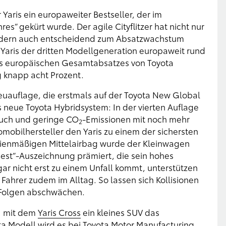
r Yaris ein europaweiter Bestseller, der im
s“ gekürt wurde. Der agile Cityflitzer hat nicht nur
ondern auch entscheidend zum Absatzwachstum
 Yaris der dritten Modellgeneration europaweit rund
es europäischen Gesamtabsatzes von Toyota
g knapp acht Prozent.
uauflage, die erstmals auf der Toyota New Global
 neue Toyota Hybridsystem: In der vierten Auflage
rauch und geringe CO
-Emissionen mit noch mehr
2
omobilhersteller den Yaris zu einem der sichersten
rienmäßigen Mittelairbag wurde der Kleinwagen
est“-Auszeichnung prämiert, die sein hohes
gar nicht erst zu einem Unfall kommt, unterstützen
Fahrer zudem im Alltag. So lassen sich Kollisionen
 Folgen abschwächen.
21 mit dem
Yaris Cross
ein kleines SUV das
ta Modell wird es bei Toyota Motor Manufacturing