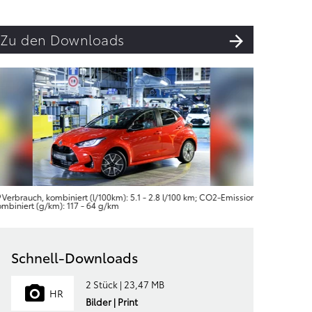
Zu den Downloads
Verbrauch, kombiniert (l/100km): 5.1 - 2.8 l/100 km; CO2-Emission,
Verbrauc
ombiniert (g/km): 117 - 64 g/km
kombiniert
Schnell-Downloads
2 Stück | 23,47 MB
HR
Bilder | Print