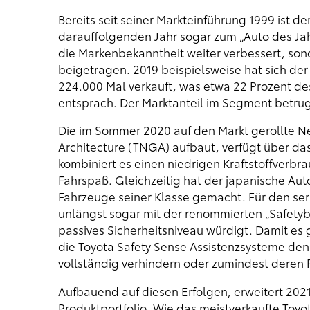
Bereits seit seiner Markteinführung 1999 ist de
darauffolgenden Jahr sogar zum „Auto des Jahre
die Markenbekanntheit weiter verbessert, s
beigetragen. 2019 beispielsweise hat sich der
224.000 Mal verkauft, was etwa 22 Prozent d
entsprach. Der Marktanteil im Segment betru
Die im Sommer 2020 auf den Markt gerollte Ne
Architecture (TNGA) aufbaut, verfügt über das
kombiniert es einen niedrigen Kraftstoffverb
Fahrspaß. Gleichzeitig hat der japanische Aut
Fahrzeuge seiner Klasse gemacht. Für den se
unlängst sogar mit der renommierten „Safetyb
passives Sicherheitsniveau würdigt. Damit es 
die Toyota Safety Sense Assistenzsysteme den 
vollständig verhindern oder zumindest deren
Aufbauend auf diesen Erfolgen, erweitert 20
Produktportfolio. Wie das meistverkaufte Toyo