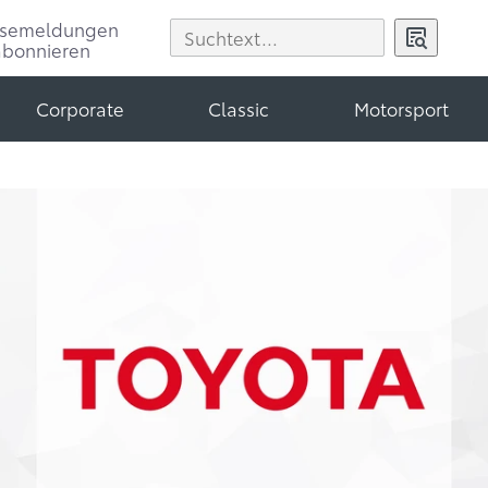
ssemeldungen
abonnieren
Corporate
Classic
Motorsport