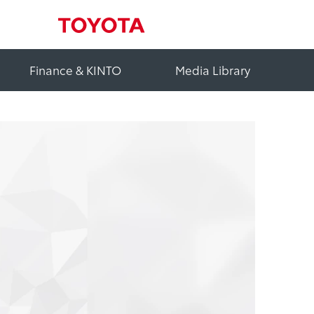
Finance & KINTO
Media Library