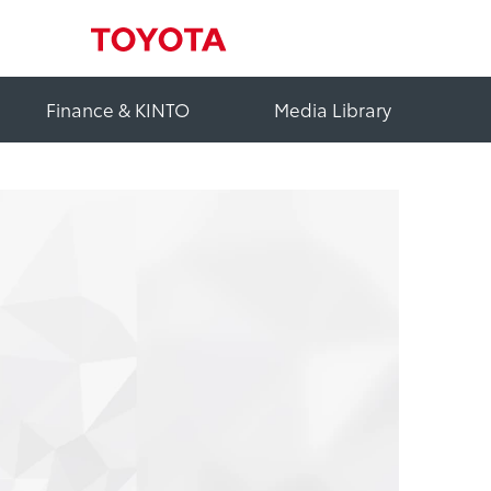
Finance & KINTO
Media Library