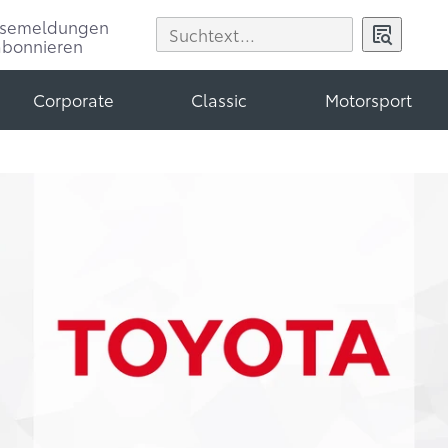
ssemeldungen
abonnieren
Corporate
Classic
Motorsport