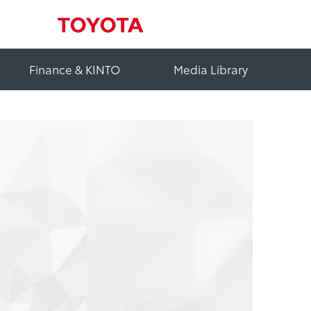
Finance & KINTO
Media Library