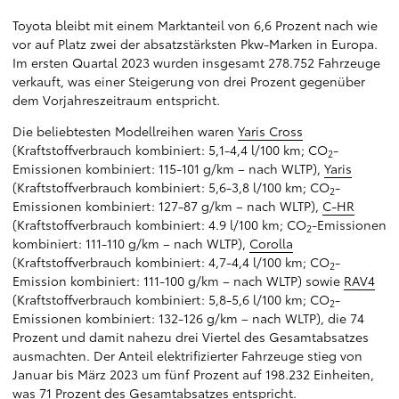
Toyota bleibt mit einem Marktanteil von 6,6 Prozent nach wie
vor auf Platz zwei der absatzstärksten Pkw-Marken in Europa.
Im ersten Quartal 2023 wurden insgesamt 278.752 Fahrzeuge
verkauft, was einer Steigerung von drei Prozent gegenüber
dem Vorjahreszeitraum entspricht.
Die beliebtesten Modellreihen waren
Yaris Cross
(Kraftstoffverbrauch kombiniert: 5,1-4,4 l/100 km; CO
-
2
Emissionen kombiniert: 115-101 g/km – nach WLTP),
Yaris
(Kraftstoffverbrauch kombiniert: 5,6-3,8 l/100 km; CO
-
2
Emissionen kombiniert: 127-87 g/km – nach WLTP),
C-HR
(Kraftstoffverbrauch kombiniert: 4.9 l/100 km; CO
-Emissionen
2
kombiniert: 111-110 g/km – nach WLTP),
Corolla
(Kraftstoffverbrauch kombiniert: 4,7-4,4 l/100 km; CO
-
2
Emission kombiniert: 111-100 g/km – nach WLTP) sowie
RAV4
(Kraftstoffverbrauch kombiniert: 5,8-5,6 l/100 km; CO
-
2
Emissionen kombiniert: 132-126 g/km – nach WLTP), die 74
Prozent und damit nahezu drei Viertel des Gesamtabsatzes
ausmachten. Der Anteil elektrifizierter Fahrzeuge stieg von
Januar bis März 2023 um fünf Prozent auf 198.232 Einheiten,
was 71 Prozent des Gesamtabsatzes entspricht.