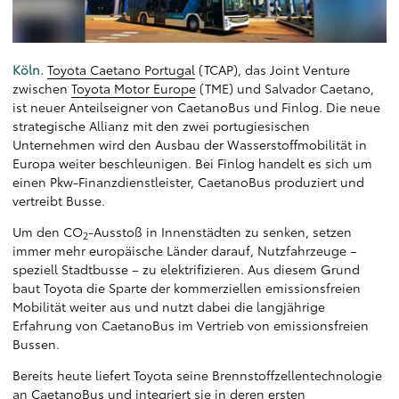
Köln.
Toyota Caetano Portugal
(TCAP), das Joint Venture
zwischen
Toyota Motor Europe
(TME) und Salvador Caetano,
ist neuer Anteilseigner von CaetanoBus und Finlog. Die neue
strategische Allianz mit den zwei portugiesischen
Unternehmen wird den Ausbau der Wasserstoffmobilität in
Europa weiter beschleunigen. Bei Finlog handelt es sich um
einen Pkw-Finanzdienstleister, CaetanoBus produziert und
vertreibt Busse.
Um den CO
-Ausstoß in Innenstädten zu senken, setzen
2
immer mehr europäische Länder darauf, Nutzfahrzeuge –
speziell Stadtbusse – zu elektrifizieren. Aus diesem Grund
baut Toyota die Sparte der kommerziellen emissionsfreien
Mobilität weiter aus und nutzt dabei die langjährige
Erfahrung von CaetanoBus im Vertrieb von emissionsfreien
Bussen.
Bereits heute liefert Toyota seine Brennstoffzellentechnologie
an CaetanoBus und integriert sie in deren ersten