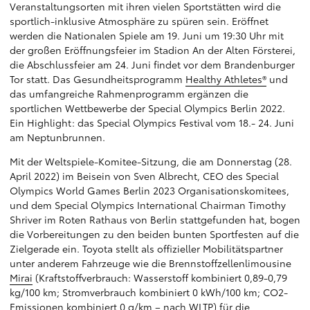
Veranstaltungsorten mit ihren vielen Sportstätten wird die
sportlich-inklusive Atmosphäre zu spüren sein. Eröffnet
werden die Nationalen Spiele am 19. Juni um 19:30 Uhr mit
der großen Eröffnungsfeier im Stadion An der Alten Försterei,
die Abschlussfeier am 24. Juni findet vor dem Brandenburger
Tor statt. Das Gesundheitsprogramm
Healthy Athletes®
und
das umfangreiche Rahmenprogramm ergänzen die
sportlichen Wettbewerbe der Special Olympics Berlin 2022.
Ein Highlight: das Special Olympics Festival vom 18.- 24. Juni
am Neptunbrunnen.
Mit der Weltspiele-Komitee-Sitzung, die am Donnerstag (28.
April 2022) im Beisein von Sven Albrecht, CEO des Special
Olympics World Games Berlin 2023 Organisationskomitees,
und dem Special Olympics International Chairman Timothy
Shriver im Roten Rathaus von Berlin stattgefunden hat, bogen
die Vorbereitungen zu den beiden bunten Sportfesten auf die
Zielgerade ein. Toyota stellt als offizieller Mobilitätspartner
unter anderem Fahrzeuge wie die Brennstoffzellenlimousine
Mirai
(Kraftstoffverbrauch: Wasserstoff kombiniert 0,89-0,79
kg/100 km; Stromverbrauch kombiniert 0 kWh/100 km; CO2-
Emissionen kombiniert 0 g/km – nach WLTP) für die