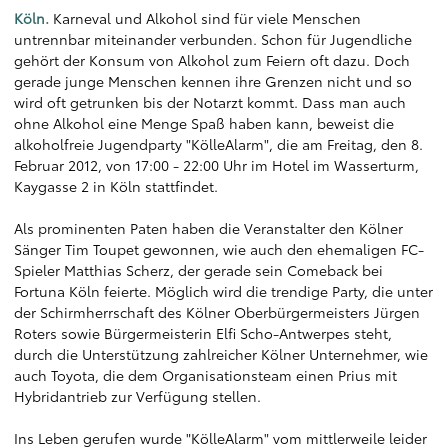
Köln.
Karneval und Alkohol sind für viele Menschen
untrennbar miteinander verbunden. Schon für Jugendliche
gehört der Konsum von Alkohol zum Feiern oft dazu. Doch
gerade junge Menschen kennen ihre Grenzen nicht und so
wird oft getrunken bis der Notarzt kommt. Dass man auch
ohne Alkohol eine Menge Spaß haben kann, beweist die
alkoholfreie Jugendparty "KölleAlarm", die am Freitag, den 8.
Februar 2012, von 17:00 - 22:00 Uhr im Hotel im Wasserturm,
Kaygasse 2 in Köln stattfindet.
Als prominenten Paten haben die Veranstalter den Kölner
Sänger Tim Toupet gewonnen, wie auch den ehemaligen FC-
Spieler Matthias Scherz, der gerade sein Comeback bei
Fortuna Köln feierte. Möglich wird die trendige Party, die unter
der Schirmherrschaft des Kölner Oberbürgermeisters Jürgen
Roters sowie Bürgermeisterin Elfi Scho-Antwerpes steht,
durch die Unterstützung zahlreicher Kölner Unternehmer, wie
auch Toyota, die dem Organisationsteam einen Prius mit
Hybridantrieb zur Verfügung stellen.
Ins Leben gerufen wurde "KölleAlarm" vom mittlerweile leider