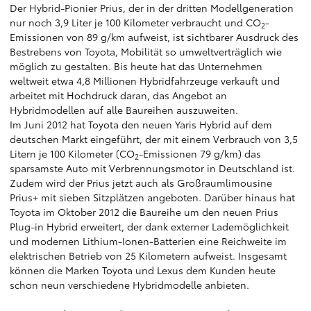
Der Hybrid-Pionier Prius, der in der dritten Modellgeneration
nur noch 3,9 Liter je 100 Kilometer verbraucht und CO
-
2
Emissionen von 89 g/km aufweist, ist sichtbarer Ausdruck des
Bestrebens von Toyota, Mobilität so umweltverträglich wie
möglich zu gestalten. Bis heute hat das Unternehmen
weltweit etwa 4,8 Millionen Hybridfahrzeuge verkauft und
arbeitet mit Hochdruck daran, das Angebot an
Hybridmodellen auf alle Baureihen auszuweiten.
Im Juni 2012 hat Toyota den neuen Yaris Hybrid auf dem
deutschen Markt eingeführt, der mit einem Verbrauch von 3,5
Litern je 100 Kilometer (CO
-Emissionen 79 g/km) das
2
sparsamste Auto mit Verbrennungsmotor in Deutschland ist.
Zudem wird der Prius jetzt auch als Großraumlimousine
Prius+ mit sieben Sitzplätzen angeboten. Darüber hinaus hat
Toyota im Oktober 2012 die Baureihe um den neuen Prius
Plug-in Hybrid erweitert, der dank externer Lademöglichkeit
und modernen Lithium-Ionen-Batterien eine Reichweite im
elektrischen Betrieb von 25 Kilometern aufweist. Insgesamt
können die Marken Toyota und Lexus dem Kunden heute
schon neun verschiedene Hybridmodelle anbieten.