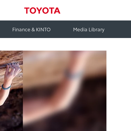
Finance & KINTO
Media Library