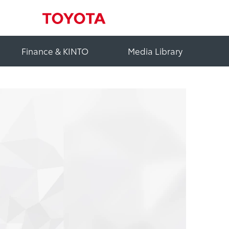
Finance & KINTO
Media Library