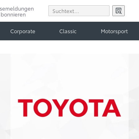
ssemeldungen
abonnieren
Corporate
Classic
Motorsport