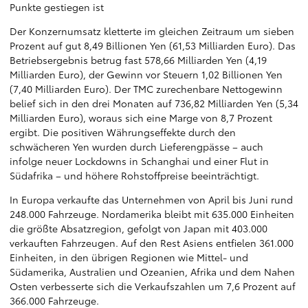
Punkte gestiegen ist
Der Konzernumsatz kletterte im gleichen Zeitraum um sieben
Prozent auf gut 8,49 Billionen Yen (61,53 Milliarden Euro). Das
Betriebsergebnis betrug fast 578,66 Milliarden Yen (4,19
Milliarden Euro), der Gewinn vor Steuern 1,02 Billionen Yen
(7,40 Milliarden Euro). Der TMC zurechenbare Nettogewinn
belief sich in den drei Monaten auf 736,82 Milliarden Yen (5,34
Milliarden Euro), woraus sich eine Marge von 8,7 Prozent
ergibt. Die positiven Währungseffekte durch den
schwächeren Yen wurden durch Lieferengpässe – auch
infolge neuer Lockdowns in Schanghai und einer Flut in
Südafrika – und höhere Rohstoffpreise beeinträchtigt.
In Europa verkaufte das Unternehmen von April bis Juni rund
248.000 Fahrzeuge. Nordamerika bleibt mit 635.000 Einheiten
die größte Absatzregion, gefolgt von Japan mit 403.000
verkauften Fahrzeugen. Auf den Rest Asiens entfielen 361.000
Einheiten, in den übrigen Regionen wie Mittel- und
Südamerika, Australien und Ozeanien, Afrika und dem Nahen
Osten verbesserte sich die Verkaufszahlen um 7,6 Prozent auf
366.000 Fahrzeuge.