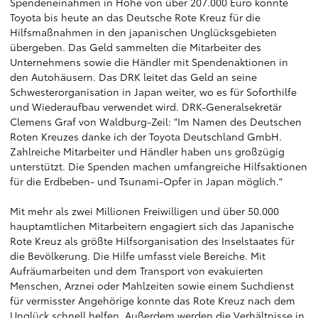
Spendeneinahmen in Höhe von über 207.000 Euro konnte
Toyota bis heute an das Deutsche Rote Kreuz für die
Hilfsmaßnahmen in den japanischen Unglücksgebieten
übergeben. Das Geld sammelten die Mitarbeiter des
Unternehmens sowie die Händler mit Spendenaktionen in
den Autohäusern. Das DRK leitet das Geld an seine
Schwesterorganisation in Japan weiter, wo es für Soforthilfe
und Wiederaufbau verwendet wird. DRK-Generalsekretär
Clemens Graf von Waldburg-Zeil: "Im Namen des Deutschen
Roten Kreuzes danke ich der Toyota Deutschland GmbH.
Zahlreiche Mitarbeiter und Händler haben uns großzügig
unterstützt. Die Spenden machen umfangreiche Hilfsaktionen
für die Erdbeben- und Tsunami-Opfer in Japan möglich."
Mit mehr als zwei Millionen Freiwilligen und über 50.000
hauptamtlichen Mitarbeitern engagiert sich das Japanische
Rote Kreuz als größte Hilfsorganisation des Inselstaates für
die Bevölkerung. Die Hilfe umfasst viele Bereiche. Mit
Aufräumarbeiten und dem Transport von evakuierten
Menschen, Arznei oder Mahlzeiten sowie einem Suchdienst
für vermisster Angehörige konnte das Rote Kreuz nach dem
Unglück schnell helfen. Außerdem werden die Verhältnisse in