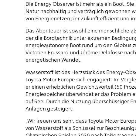
Die Energy Observer ist mehr als ein Boot. Sie
Natur nachhaltig und verträglich gewonnen w
von Energienetzen der Zukunft effizient und
Das Abenteuer ist sowohl eine menschliche al
der die Bordtechnik unter extremen Bedingung
energieautonome Boot rund um den Globus zu 
Victorien Erussard und Jérôme Delafosse nac
energetischen Wandel.
Wasserstoff ist das Herzstück des Energy-Obs
Toyota Motor Europe sich engagiert. Im Verglei
er einen erheblichen Gewichtsvorteil (50 Proz
Energiespeicher überwindet er das Problem e
auf See. Durch die Nutzung überschüssiger En
Anlagen gesteigert.
„Wir freuen uns sehr, dass
Toyota Motor Europ
von Wasserstoff als Schlüssel zur Beschleunig
Olympischen Spielen 2020 nach Tokio tragen w