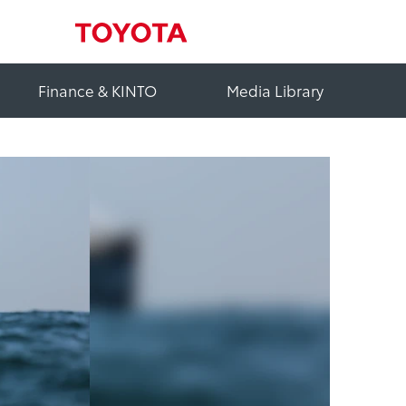
Finance & KINTO
Media Library