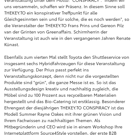
Veranstaltung unter dem Motto: "CONSPIRACY". "Indem wir
uns versammeln, schaffen wir Präsenz. In diesem Sinne soll
THEKEY.TO ein konspirativer Treffpunkt für alle
Gleichgesinnten sein und für solche, die es noch werden", so
die Veranstalter der THEKEY.TO Frans Prins und Gereon Pilz
van der Grinten von Greenaffairs. Schirmherrin der
Veranstaltung ist auch wie in den vergangenen Jahren Renate
Künast.
Ebenfalls zum vierten Mal stellt Toyota den Shuttleservice von
insgesamt sechs Hybridfahrzeugen für diese Veranstaltung
zur Verfügung. Der Prius passt perfekt ins
Veranstaltungskonzept, denn nicht nur die vorgestellten
Produkte sind "grün", die ganze Messe ist es. So ist das
Ausstellungsdesign kreativ und nachhaltig zugleich, die
Möbel sind zu 100 Prozent aus recycelbaren Materialien
hergestellt und das Bio-Catering ist erstklassig. Besonderer
Ehrengast der diesjährigen THEKEY.TO CONSPIRACY ist das
Modell Summer Rayne Oakes mit ihrer grünen Vision und
Ihrem Fachwissen zu nachhaltigen Themen. Als
Mitbegründerin und CEO wird sie in einem Workshop Ihre
Internetplattform Source4Style vorstellen, der erste B2B