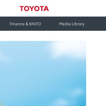
Finance & KINTO
Media Library