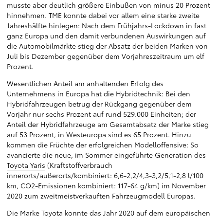
musste aber deutlich größere Einbußen von minus 20 Prozent
hinnehmen. TME konnte dabei vor allem eine starke zweite
Jahreshälfte hinlegen: Nach dem Frühjahrs-Lockdown in fast
ganz Europa und den damit verbundenen Auswirkungen auf
die Automobilmärkte stieg der Absatz der beiden Marken von
Juli bis Dezember gegenüber dem Vorjahreszeitraum um elf
Prozent.
Wesentlichen Anteil am anhaltenden Erfolg des
Unternehmens in Europa hat die Hybridtechnik: Bei den
Hybridfahrzeugen betrug der Rückgang gegenüber dem
Vorjahr nur sechs Prozent auf rund 529.000 Einheiten; der
Anteil der Hybridfahrzeuge am Gesamtabsatz der Marke stieg
auf 53 Prozent, in Westeuropa sind es 65 Prozent. Hinzu
kommen die Früchte der erfolgreichen Modelloffensive: So
avancierte die neue, im Sommer eingeführte Generation des
Toyota Yaris
(Kraftstoffverbrauch
innerorts/außerorts/kombiniert: 6,6-2,2/4,3-3,2/5,1-2,8 l/100
km, CO2-Emissionen kombiniert: 117-64 g/km) im November
2020 zum zweitmeistverkauften Fahrzeugmodell Europas.
Die Marke Toyota konnte das Jahr 2020 auf dem europäischen