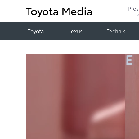
Toyota Media
Pre
Toyota
Lexus
Technik