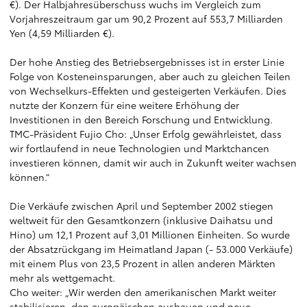
€). Der Halbjahresüberschuss wuchs im Vergleich zum
Vorjahreszeitraum gar um 90,2 Prozent auf 553,7 Milliarden
Yen (4,59 Milliarden €).
Der hohe Anstieg des Betriebsergebnisses ist in erster Linie
Folge von Kosteneinsparungen, aber auch zu gleichen Teilen
von Wechselkurs-Effekten und gesteigerten Verkäufen. Dies
nutzte der Konzern für eine weitere Erhöhung der
Investitionen in den Bereich Forschung und Entwicklung.
TMC-Präsident Fujio Cho: „Unser Erfolg gewährleistet, dass
wir fortlaufend in neue Technologien und Marktchancen
investieren können, damit wir auch in Zukunft weiter wachsen
können.“
Die Verkäufe zwischen April und September 2002 stiegen
weltweit für den Gesamtkonzern (inklusive Daihatsu und
Hino) um 12,1 Prozent auf 3,01 Millionen Einheiten. So wurde
der Absatzrückgang im Heimatland Japan (- 53.000 Verkäufe)
mit einem Plus von 23,5 Prozent in allen anderen Märkten
mehr als wettgemacht.
Cho weiter: „Wir werden den amerikanischen Markt weiter
stabilisieren, den europäischen ausbauen und neue