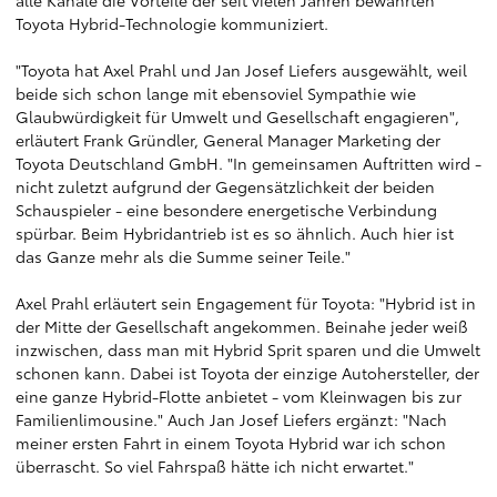
alle Kanäle die Vorteile der seit vielen Jahren bewährten
Toyota Hybrid-Technologie kommuniziert.
"Toyota hat Axel Prahl und Jan Josef Liefers ausgewählt, weil
beide sich schon lange mit ebensoviel Sympathie wie
Glaubwürdigkeit für Umwelt und Gesellschaft engagieren",
erläutert Frank Gründler, General Manager Marketing der
Toyota Deutschland GmbH. "In gemeinsamen Auftritten wird -
nicht zuletzt aufgrund der Gegensätzlichkeit der beiden
Schauspieler - eine besondere energetische Verbindung
spürbar. Beim Hybridantrieb ist es so ähnlich. Auch hier ist
das Ganze mehr als die Summe seiner Teile."
Axel Prahl erläutert sein Engagement für Toyota: "Hybrid ist in
der Mitte der Gesellschaft angekommen. Beinahe jeder weiß
inzwischen, dass man mit Hybrid Sprit sparen und die Umwelt
schonen kann. Dabei ist Toyota der einzige Autohersteller, der
eine ganze Hybrid-Flotte anbietet - vom Kleinwagen bis zur
Familienlimousine." Auch Jan Josef Liefers ergänzt: "Nach
meiner ersten Fahrt in einem Toyota Hybrid war ich schon
überrascht. So viel Fahrspaß hätte ich nicht erwartet."