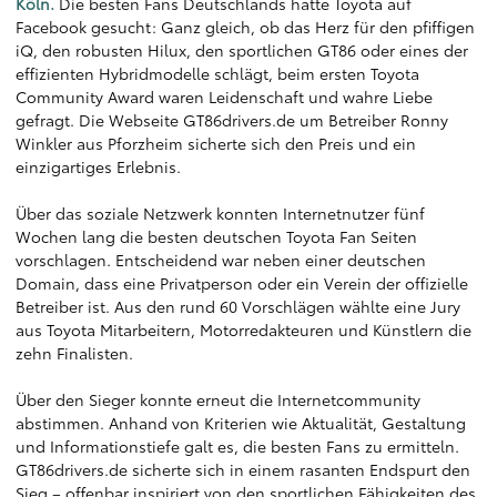
Köln.
Die besten Fans Deutschlands hatte Toyota auf
Facebook gesucht: Ganz gleich, ob das Herz für den pfiffigen
iQ, den robusten Hilux, den sportlichen GT86 oder eines der
effizienten Hybridmodelle schlägt, beim ersten Toyota
Community Award waren Leidenschaft und wahre Liebe
gefragt. Die Webseite GT86drivers.de um Betreiber Ronny
Winkler aus Pforzheim sicherte sich den Preis und ein
einzigartiges Erlebnis.
Über das soziale Netzwerk konnten Internetnutzer fünf
Wochen lang die besten deutschen Toyota Fan Seiten
vorschlagen. Entscheidend war neben einer deutschen
Domain, dass eine Privatperson oder ein Verein der offizielle
Betreiber ist. Aus den rund 60 Vorschlägen wählte eine Jury
aus Toyota Mitarbeitern, Motorredakteuren und Künstlern die
zehn Finalisten.
Über den Sieger konnte erneut die Internetcommunity
abstimmen. Anhand von Kriterien wie Aktualität, Gestaltung
und Informationstiefe galt es, die besten Fans zu ermitteln.
GT86drivers.de sicherte sich in einem rasanten Endspurt den
Sieg – offenbar inspiriert von den sportlichen Fähigkeiten des