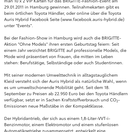
man 10 x 2 VIP Karten für das BRIGITTE-Fashion-Event am
29.01.2011 in Hamburg gewinnen. Teilnahmekarten gibt es
beim örtlichen Toyota Händler, oder online über die Toyota
Auris Hybrid Facebook Seite (
www.facebook.auris-hybrid.de
)
unter "Events".
Bei der Fashion-Show in Hamburg wird auch die BRIGITTE-
Aktion "Ohne Models" ihren ersten Geburtstag feiern: Seit
einem Jahr verzichtet BRIGITTE auf professionelle Models, die
Mode wird präsentiert von Frauen, die mitten im Leben
stehen: Berufstätige, Selbständige oder auch Studentinnen.
Mit seiner modernen Umwelttechnik in alltagstauglichem
Kleid versteht sich der Auris Hybrid als natürliche Wahl, wenn
es um umweltschonende Mobilität geht. Seit dem 18.
September zu Preisen ab 22.950 Euro bei den Toyota Händlern
verfügbar, setzt er in Sachen Kraftstoffverbrauch und CO
-
2
Emissionen neue Maßstäbe in der Kompaktklasse.
Der Hybridantrieb, der sich aus einem 1,8-Liter-VVT-i-
Benzinmotor, einem Elektromotor und einem stufenlosen
Automatikgetriebe zusammensetzt, entwickelt eine