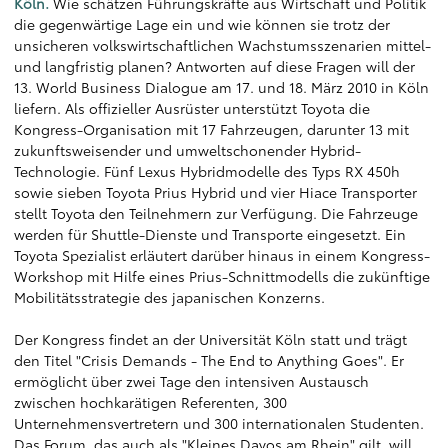
Köln.
Wie schätzen Führungskräfte aus Wirtschaft und Politik
die gegenwärtige Lage ein und wie können sie trotz der
unsicheren volkswirtschaftlichen Wachstumsszenarien mittel-
und langfristig planen? Antworten auf diese Fragen will der
13. World Business Dialogue am 17. und 18. März 2010 in Köln
liefern. Als offizieller Ausrüster unterstützt Toyota die
Kongress-Organisation mit 17 Fahrzeugen, darunter 13 mit
zukunftsweisender und umweltschonender Hybrid-
Technologie. Fünf Lexus Hybridmodelle des Typs RX 450h
sowie sieben Toyota Prius Hybrid und vier Hiace Transporter
stellt Toyota den Teilnehmern zur Verfügung. Die Fahrzeuge
werden für Shuttle-Dienste und Transporte eingesetzt. Ein
Toyota Spezialist erläutert darüber hinaus in einem Kongress-
Workshop mit Hilfe eines Prius-Schnittmodells die zukünftige
Mobilitätsstrategie des japanischen Konzerns.
Der Kongress findet an der Universität Köln statt und trägt
den Titel "Crisis Demands - The End to Anything Goes". Er
ermöglicht über zwei Tage den intensiven Austausch
zwischen hochkarätigen Referenten, 300
Unternehmensvertretern und 300 internationalen Studenten.
Das Forum, das auch als "Kleines Davos am Rhein" gilt, will