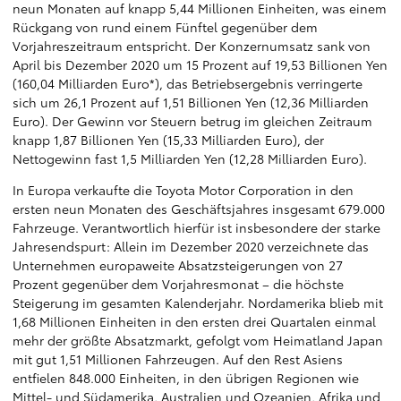
neun Monaten auf knapp 5,44 Millionen Einheiten, was einem
Rückgang von rund einem Fünftel gegenüber dem
Vorjahreszeitraum entspricht. Der Konzernumsatz sank von
April bis Dezember 2020 um 15 Prozent auf 19,53 Billionen Yen
(160,04 Milliarden Euro*), das Betriebsergebnis verringerte
sich um 26,1 Prozent auf 1,51 Billionen Yen (12,36 Milliarden
Euro). Der Gewinn vor Steuern betrug im gleichen Zeitraum
knapp 1,87 Billionen Yen (15,33 Milliarden Euro), der
Nettogewinn fast 1,5 Milliarden Yen (12,28 Milliarden Euro).
In Europa verkaufte die Toyota Motor Corporation in den
ersten neun Monaten des Geschäftsjahres insgesamt 679.000
Fahrzeuge. Verantwortlich hierfür ist insbesondere der starke
Jahresendspurt: Allein im Dezember 2020 verzeichnete das
Unternehmen europaweite Absatzsteigerungen von 27
Prozent gegenüber dem Vorjahresmonat – die höchste
Steigerung im gesamten Kalenderjahr. Nordamerika blieb mit
1,68 Millionen Einheiten in den ersten drei Quartalen einmal
mehr der größte Absatzmarkt, gefolgt vom Heimatland Japan
mit gut 1,51 Millionen Fahrzeugen. Auf den Rest Asiens
entfielen 848.000 Einheiten, in den übrigen Regionen wie
Mittel- und Südamerika, Australien und Ozeanien, Afrika und