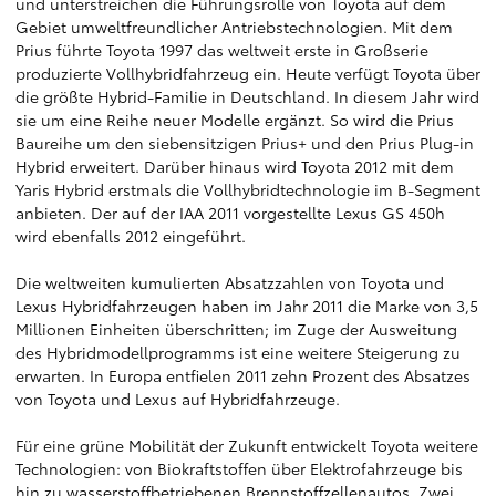
und unterstreichen die Führungsrolle von Toyota auf dem
Gebiet umweltfreundlicher Antriebstechnologien. Mit dem
Prius führte Toyota 1997 das weltweit erste in Großserie
produzierte Vollhybridfahrzeug ein. Heute verfügt Toyota über
die größte Hybrid-Familie in Deutschland. In diesem Jahr wird
sie um eine Reihe neuer Modelle ergänzt. So wird die Prius
Baureihe um den siebensitzigen Prius+ und den Prius Plug-in
Hybrid erweitert. Darüber hinaus wird Toyota 2012 mit dem
Yaris Hybrid erstmals die Vollhybridtechnologie im B-Segment
anbieten. Der auf der IAA 2011 vorgestellte Lexus GS 450h
wird ebenfalls 2012 eingeführt.
Die weltweiten kumulierten Absatzzahlen von Toyota und
Lexus Hybridfahrzeugen haben im Jahr 2011 die Marke von 3,5
Millionen Einheiten überschritten; im Zuge der Ausweitung
des Hybridmodellprogramms ist eine weitere Steigerung zu
erwarten. In Europa entfielen 2011 zehn Prozent des Absatzes
von Toyota und Lexus auf Hybridfahrzeuge.
Für eine grüne Mobilität der Zukunft entwickelt Toyota weitere
Technologien: von Biokraftstoffen über Elektrofahrzeuge bis
hin zu wasserstoffbetriebenen Brennstoffzellenautos. Zwei