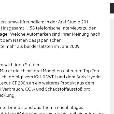
rs umweltfreundlich: In der
Aral Studie 2011
11 insgesamt 1.158 telefonische Interviews zu den
Frage
"Welche Automarken sind Ihrer Meinung nach
it dem Namen des japanischen
te mehr als bei der letzten im Jahr 2009
en wichtigen Studien:
 Marke gleich mit drei Modellen unter den Top Ten
dicht gefolgt vom iQ 1.0 VVT-i und dem Auris Hybrid.
 Lexus CT 200h an ein weiteres Produkt aus dem
ei Verbrauch, CO
- und Schadstoffausstoß pro
2
icklung.
Interbrand stand das Thema nachhaltiges
entlichen Wahrnehmung wurde hier mit einer Analyse