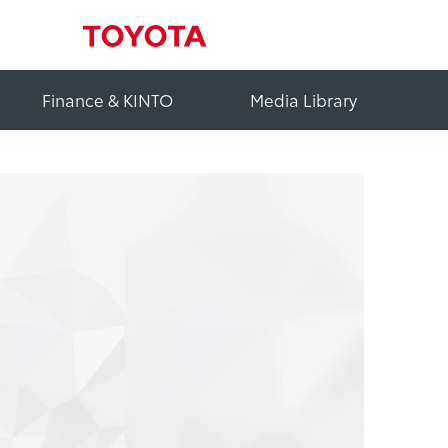
Finance & KINTO
Media Library