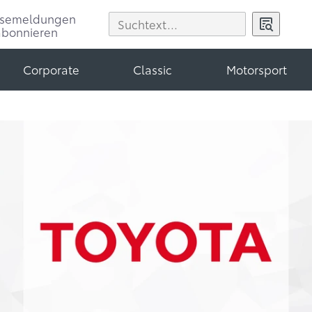
ssemeldungen
abonnieren
Corporate
Classic
Motorsport