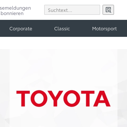
ssemeldungen
abonnieren
Corporate
Classic
Motorsport