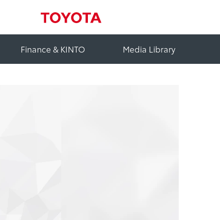
Finance & KINTO
Media Library