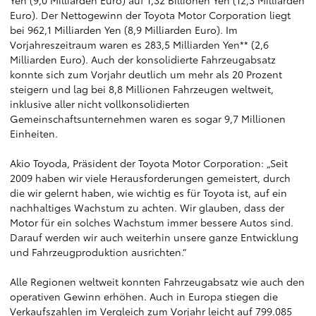
Yen (9,0 Milliarden Euro) auf 1,32 Billionen Yen (12,3 Milliarden
Euro). Der Nettogewinn der Toyota Motor Corporation liegt
bei 962,1 Milliarden Yen (8,9 Milliarden Euro). Im
Vorjahreszeitraum waren es 283,5 Milliarden Yen** (2,6
Milliarden Euro). Auch der konsolidierte Fahrzeugabsatz
konnte sich zum Vorjahr deutlich um mehr als 20 Prozent
steigern und lag bei 8,8 Millionen Fahrzeugen weltweit,
inklusive aller nicht vollkonsolidierten
Gemeinschaftsunternehmen waren es sogar 9,7 Millionen
Einheiten.
Akio Toyoda, Präsident der Toyota Motor Corporation: „Seit
2009 haben wir viele Herausforderungen gemeistert, durch
die wir gelernt haben, wie wichtig es für Toyota ist, auf ein
nachhaltiges Wachstum zu achten. Wir glauben, dass der
Motor für ein solches Wachstum immer bessere Autos sind.
Darauf werden wir auch weiterhin unsere ganze Entwicklung
und Fahrzeugproduktion ausrichten.“
Alle Regionen weltweit konnten Fahrzeugabsatz wie auch den
operativen Gewinn erhöhen. Auch in Europa stiegen die
Verkaufszahlen im Vergleich zum Vorjahr leicht auf 799.085