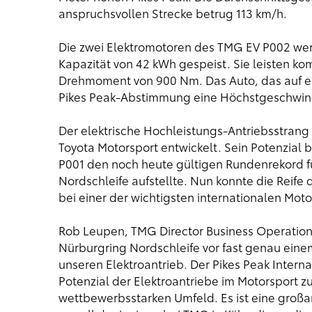
anspruchsvollen Strecke betrug 113 km/h.
Die zwei Elektromotoren des TMG EV P002 werd
Kapazität von 42 kWh gespeist. Sie leisten k
Drehmoment von 900 Nm. Das Auto, das auf ein
Pikes Peak-Abstimmung eine Höchstgeschwind
Der elektrische Hochleistungs-Antriebsstran
Toyota Motorsport entwickelt. Sein Potenzial
P001 den noch heute gültigen Rundenrekord fü
Nordschleife aufstellte. Nun konnte die Rei
bei einer der wichtigsten internationalen Mo
Rob Leupen, TMG Director Business Operation
Nürburgring Nordschleife vor fast genau eine
unseren Elektroantrieb. Der Pikes Peak Interna
Potenzial der Elektroantriebe im Motorsport z
wettbewerbsstarken Umfeld. Es ist eine großa