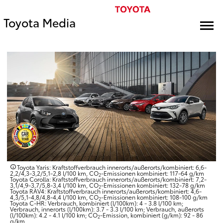
Toyota Media
Toyota Yaris: Kraftstoffverbrauch innerorts/außerorts/kombiniert: 6,6-
2,2/4,3-3,2/5,1-2,8 l/100 km, CO
-Emissionen kombiniert: 117-64 g/km
2
Toyota Corolla: Kraftstoffverbrauch innerorts/außerorts/kombiniert: 7,2-
3,1/4,9-3,7/5,8-3,4 l/100 km, CO
-Emissionen kombiniert: 132-78 g/km
2
Toyota RAV4: Kraftstoffverbrauch innerorts/außerorts/kombiniert: 4,6-
4,3/5,1-4,8/4,8-4,4 l/100 km, CO
-Emissionen kombiniert: 108-100 g/km
2
Toyota C-HR: Verbrauch, kombiniert (l/100km): 4 - 3.8 l/100 km;
Verbrauch, innerorts (l/100km): 3.7 - 3.3 l/100 km; Verbrauch, außerorts
(l/100km): 4.2 - 4.1 l/100 km; CO
-Emission, kombiniert (g/km): 92 - 86
2
g/km