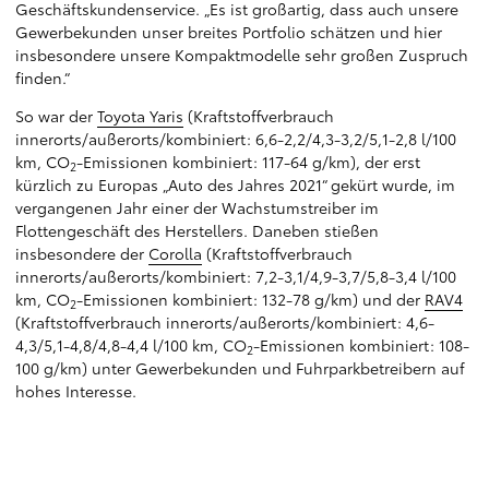
Geschäftskundenservice. „Es ist großartig, dass auch unsere
Gewerbekunden unser breites Portfolio schätzen und hier
insbesondere unsere Kompaktmodelle sehr großen Zuspruch
finden.“
So war der
Toyota Yaris
(Kraftstoffverbrauch
innerorts/außerorts/kombiniert: 6,6-2,2/4,3-3,2/5,1-2,8 l/100
km, CO
-Emissionen kombiniert: 117-64 g/km), der erst
2
kürzlich zu Europas „Auto des Jahres 2021“ gekürt wurde, im
vergangenen Jahr einer der Wachstumstreiber im
Flottengeschäft des Herstellers. Daneben stießen
insbesondere der
Corolla
(Kraftstoffverbrauch
innerorts/außerorts/kombiniert: 7,2-3,1/4,9-3,7/5,8-3,4 l/100
km, CO
-Emissionen kombiniert: 132-78 g/km) und der
RAV4
2
(Kraftstoffverbrauch innerorts/außerorts/kombiniert: 4,6-
4,3/5,1-4,8/4,8-4,4 l/100 km, CO
-Emissionen kombiniert: 108-
2
100 g/km) unter Gewerbekunden und Fuhrparkbetreibern auf
hohes Interesse.