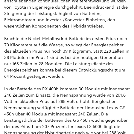
anschließenden kontinuierlichen Weiterentwicklung wurden
von Toyota in Eigenregie durchgeführt. Beeindruckend ist die
Steigerung der Leistungsfähigkeit von Batterien,
Elektromotoren und Inverter-/Konverter-Einheiten, den
wesentlichen Komponenten des Hybridantriebes.
Brachte die Nickel-Metallhydrid-Batterie im ersten Prius noch
70 Kilogramm auf die Waage, so wiegt der Energiespeicher
des aktuellen Prius nur noch 39 Kilogramm. Statt 228 Zellen in
38 Modulen im Prius 1 sind es bei der heutigen Generation
nur 168 Zellen in 28 Modulen. Die Leistungsdichte des
Energiespeichers konnte bei diesem Entwicklungsschritt um
64 Prozent gesteigert werden.
In der Batterie des RX 400h kommen 30 Module mit insgesamt
240 Zellen zum Einsatz, die Nennspannung wurde von 201,6
Volt im aktuellen Prius auf 288 Volt erhöht. Bei gleicher
Nennspannung verfügt die Batterie der Limousine Lexus GS
450h über 40 Module mit insgesamt 240 Zellen. Die
Leistungsdichte der Batterien des GS 450h wuchs gegenüber
der des Prius 1 um 207 Prozent. Im Lexus LS 600h liegt die
Nennspannung der Hybridbatterie nach wie vor bei 288 Volt,