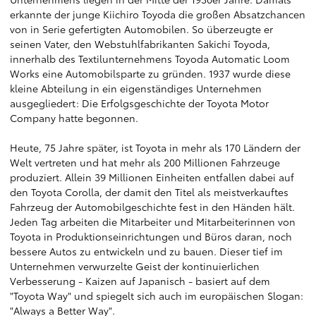
erkannte der junge Kiichiro Toyoda die großen Absatzchancen
von in Serie gefertigten Automobilen. So überzeugte er
seinen Vater, den Webstuhlfabrikanten Sakichi Toyoda,
innerhalb des Textilunternehmens Toyoda Automatic Loom
Works eine Automobilsparte zu gründen. 1937 wurde diese
kleine Abteilung in ein eigenständiges Unternehmen
ausgegliedert: Die Erfolgsgeschichte der Toyota Motor
Company hatte begonnen.
Heute, 75 Jahre später, ist Toyota in mehr als 170 Ländern der
Welt vertreten und hat mehr als 200 Millionen Fahrzeuge
produziert. Allein 39 Millionen Einheiten entfallen dabei auf
den Toyota Corolla, der damit den Titel als meistverkauftes
Fahrzeug der Automobilgeschichte fest in den Händen hält.
Jeden Tag arbeiten die Mitarbeiter und Mitarbeiterinnen von
Toyota in Produktionseinrichtungen und Büros daran, noch
bessere Autos zu entwickeln und zu bauen. Dieser tief im
Unternehmen verwurzelte Geist der kontinuierlichen
Verbesserung - Kaizen auf Japanisch - basiert auf dem
"Toyota Way" und spiegelt sich auch im europäischen Slogan:
"Always a Better Way".