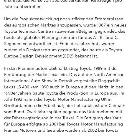
erstmals, die Marke von 300.000 verkauften Fahrzeugen pro
Jahr zu übertreffen.
Um die Produktentwicklung noch stärker den Erfordernissen
des europäischen Marktes anzupassen, wurde 1987 ein neues
Toyota Technical Centre in Zaventem/Belgien gegründet, das
heute als globales Planungszentrum für das A-, B- und C-
Segment verantwortlich ist. Ende des Jahrzehnts wurde
zudem ein Designzentrum gegründet, das heute als Toyota
Europe Design Development (ED2) bekannt ist.
In den Premiumautomobilmarkt stieg Toyota 1989 mit der
Einführung der Marke Lexus ein. Das auf der North American
International Auto Show in Detroit vorgestellte Flaggschiff
Lexus LS 400 kam 1990 auch in Europa auf den Markt. In den
1990er Jahren baute Toyota die Produktion in Europa aus. Im
Jahr 1992 nahm die Toyota Motor Manufacturing UK in
Großbritannien die Arbeit auf; hier lief zunächst der Carina E
vom Band. Zwei Jahre später begann das Unternehmen mit
der Fahrzeugfertigung in der Türkei. Die Fertigung des Yaris
für Europa erfolgte ab 2001 bei Toyota Motor Manufacturing
France. Motoren und Getriebe wurden ab 2002 bei Toyota