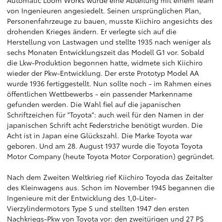
Automatic Loom Works wurde eine Abteilung mit einem Team
von Ingenieuren angesiedelt. Seinen ursprünglichen Plan,
Personenfahrzeuge zu bauen, musste Kiichiro angesichts des
drohenden Krieges ändern. Er verlegte sich auf die
Herstellung von Lastwagen und stellte 1935 nach weniger als
sechs Monaten Entwicklungszeit das Modell G1 vor. Sobald
die Lkw-Produktion begonnen hatte, widmete sich Kiichiro
wieder der Pkw-Entwicklung. Der erste Prototyp Model AA
wurde 1936 fertiggestellt. Nun sollte noch - im Rahmen eines
öffentlichen Wettbewerbs - ein passender Markenname
gefunden werden. Die Wahl fiel auf die japanischen
Schriftzeichen für "Toyota": auch weil für den Namen in der
japanischen Schrift acht Federstriche benötigt wurden. Die
Acht ist in Japan eine Glückszahl. Die Marke Toyota war
geboren. Und am 28. August 1937 wurde die Toyota Toyota
Motor Company (heute Toyota Motor Corporation) gegründet.
Nach dem Zweiten Weltkrieg rief Kiichiro Toyoda das Zeitalter
des Kleinwagens aus. Schon im November 1945 begannen die
Ingenieure mit der Entwicklung des 1,0-Liter-
Vierzylindermotors Type S und stellten 1947 den ersten
Nachkriegs-Pkw von Toyota vor: den zweitürigen und 27 PS