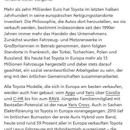
Mehr als zehn Milliarden Euro hat Toyota im letzten halben
Jahrhundert in seine europäischen Fertigungsstandorte
investiert. Die Philosophie, die Autos dort herzustellen, wo sie
verkauft werden, bestimmt insbesondere seit den 1990er
Jahren immer mehr das Handeln des Unternehmens.
Zunächst wurden Fahrzeug- und Motorenwerke in
Großbritannien in Betrieb genommen, dann folgten
Standorte in Frankreich, der Türkei, Tschechien, Polen und
Russland. Bis heute hat Toyota in Europa mehr als 13
Millionen Fahrzeuge hergestellt und dabei stets darauf
geachtet, ein sozial verantwortlicher Arbeitgeber zu sein, der
eng mit den örtlichen Gemeinschaften zusammenarbeitet.
Alle Toyota Modelle, die sich in Europa am besten verkaufen,
werden auch hier gebaut: vom
Aygo
und
Yaris
über
Corolla
und
C-HR
bis hin zum
RAV4
. Jüngstes Familienmitglied mit
Bestseller-Potenzial ist der neue
Yaris Cross
. Auch in Sachen
Elektrifizierung ist Toyota in Europa vorangegangen: 2010 lief
im britischen Burnaston der erste Auris Hybrid vom Band,
heute sind rund 59 Prozent aller in Europa verkauften Toyota
und Lexus Fahrzeuge mit Hybridantrieb ausgerüstet – die