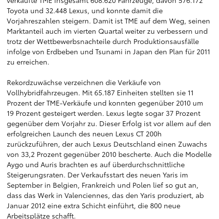
verkaufte TME insgesamt 608.620 Fahrzeuge, davon 576.172
Toyota und 32.448 Lexus, und konnte damit die
Vorjahreszahlen steigern. Damit ist TME auf dem Weg, seinen
Marktanteil auch im vierten Quartal weiter zu verbessern und
trotz der Wettbewerbsnachteile durch Produktionsausfälle
infolge von Erdbeben und Tsunami in Japan den Plan für 2011
zu erreichen.
Rekordzuwächse verzeichnen die Verkäufe von
Vollhybridfahrzeugen. Mit 65.187 Einheiten stellten sie 11
Prozent der TME-Verkäufe und konnten gegenüber 2010 um
19 Prozent gesteigert werden. Lexus legte sogar 37 Prozent
gegenüber dem Vorjahr zu. Dieser Erfolg ist vor allem auf den
erfolgreichen Launch des neuen Lexus CT 200h
zurückzuführen, der auch Lexus Deutschland einen Zuwachs
von 33,2 Prozent gegenüber 2010 bescherte. Auch die Modelle
Aygo und Auris brachten es auf überdurchschnittliche
Steigerungsraten. Der Verkaufsstart des neuen Yaris im
September in Belgien, Frankreich und Polen lief so gut an,
dass das Werk in Valenciennes, das den Yaris produziert, ab
Januar 2012 eine extra Schicht einführt, die 800 neue
Arbeitsplätze schafft.