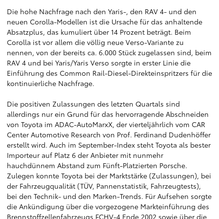
Die hohe Nachfrage nach den Yaris-, den RAV 4- und den
neuen Corolla-Modellen ist die Ursache für das anhaltende
Absatzplus, das kumuliert über 14 Prozent beträgt. Beim
Corolla ist vor allem die völlig neue Verso-Variante zu
nennen, von der bereits ca. 6.000 Stück zugelassen sind, beim
RAV 4 und bei Yaris/Yaris Verso sorgte in erster Linie die
Einführung des Common Rail-Diesel-Direkteinspritzers für die
kontinuierliche Nachfrage.
Die positiven Zulassungen des letzten Quartals sind
allerdings nur ein Grund für das hervorragende Abschneiden
von Toyota im ADAC-AutoMarxX, der vierteljährlich vom CAR
Center Automotive Research von Prof. Ferdinand Dudenhöffer
erstellt wird. Auch im September-Index steht Toyota als bester
Importeur auf Platz 6 der Anbieter mit nunmehr
hauchdünnem Abstand zum Fünft-Platzierten Porsche.
Zulegen konnte Toyota bei der Marktstärke (Zulassungen), bei
der Fahrzeugqualität (TÜV, Pannenstatistik, Fahrzeugtests),
bei den Technik- und den Marken-Trends. Für Aufsehen sorgte
die Ankündigung über die vorgezogene Markteinführung des
Brennstoffzellenfahrzeugs FCHV-4 Ende 2002 sowie über die