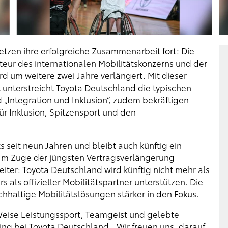
etzen ihre erfolgreiche Zusammenarbeit fort: Die
ur des internationalen Mobilitätskonzerns und der
d um weitere zwei Jahre verlängert. Mit dieser
t unterstreicht Toyota Deutschland die typischen
d „Integration und Inklusion“, zudem bekräftigen
r Inklusion, Spitzensport und den
 seit neun Jahren und bleibt auch künftig ein
 Im Zuge der jüngsten Vertragsverlängerung
weiter: Toyota Deutschland wird künftig nicht mehr als
 als offizieller Mobilitätspartner unterstützen. Die
hhaltige Mobilitätslösungen stärker in den Fokus.
 Weise Leistungssport, Teamgeist und gelebte
ting bei Toyota Deutschland. „Wir freuen uns, darauf,