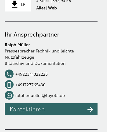
4 Stück | 592,94 KB
LR
Alles | Web
Ihr Ansprechpartner
Ralph Müller
Pressesprecher Technik und leichte
Nutzfahrzeuge
Bildarchiv und Dokumentation
+4922341022225
+491727765430
ralph.mueller@toyota.de
Kontaktieren