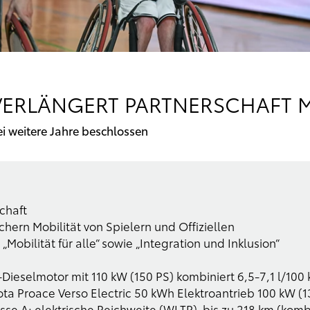
ERLÄNGERT PARTNERSCHAFT M
i weitere Jahre beschlossen
chaft
chern Mobilität von Spielern und Offiziellen
obilität für alle“ sowie „Integration und Inklusion“
Dieselmotor mit 110 kW (150 PS) kombiniert 6,5-7,1 l/10
a Proace Verso Electric 50 kWh Elektroantrieb 100 kW (1
sse A; elektrische Reichweite (WLTP) bis zu 218 km (kombin