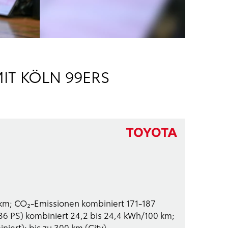
IT KÖLN 99ERS
0 km; CO₂-Emissionen kombiniert 171-187
36 PS) kombiniert 24,2 bis 24,4 kWh/100 km;
iert); bis zu 300 km (City).