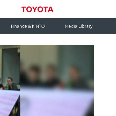
Finance & KINTO
Media Library