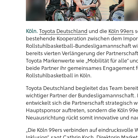
Köln.
Toyota Deutschland
und die
Köln 99ers
s
bestehende Kooperation zwischen dem Importe
Rollstuhlbasketball-Bundesligamannschaft wir
bereits vierten Verlängerung der Partnerschaf
Toyota Markenwerte wie „Mobilität für alle“ un
beide Partner ihr gemeinsames Engagement fü
Rollstuhlbasketball in Köln.
Toyota Deutschland begleitet das Team bereits
wichtiger Partner der Bundesligamannschaft.
entwickelt sich die Partnerschaft strategisch 
Hauptsponsor auftreten, sondern die Köln 99ers
Neuausrichtung rückt somit innovative und nac
„Die Köln 99ers verbinden auf eindrucksvolle
Inklusion“, sagt Cathrin Koch, Direktorin Marke