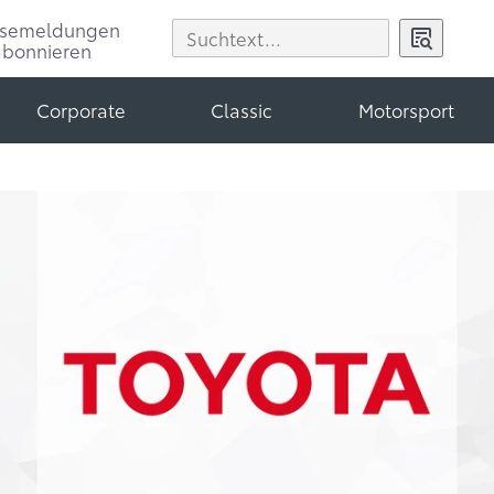
ssemeldungen
abonnieren
Corporate
Classic
Motorsport