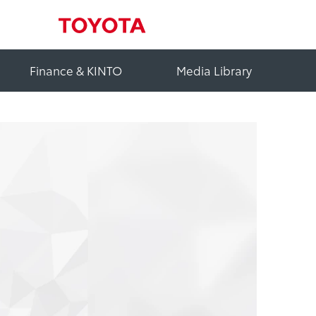
Finance & KINTO
Media Library