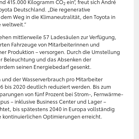
rund 415.000 Kilogramm CO
ein“, freut sich André
2
oyota Deutschland. „Die regenerative
f dem Weg in die Klimaneutralität, den Toyota in
 weltweit.“
ehen mittlerweile 57 Ladesäulen zur Verfügung,
ierten Fahrzeuge von Mitarbeiterinnen und
ner Produktion – versorgen. Durch die Umstellung
er Beleuchtung und das Absenken der
rdem seinen Energiebedarf gesenkt.
 und der Wasserverbrauch pro Mitarbeiter
 bis 2020 deutlich reduziert werden. Bis zum
nsparungen von fünf Prozent bei Strom-, Fernwärme-
us – inklusive Business Center und Lager –
htet, bis spätestens 2040 in Europa vollständig
ie kontinuierlichen Optimierungen erreicht.