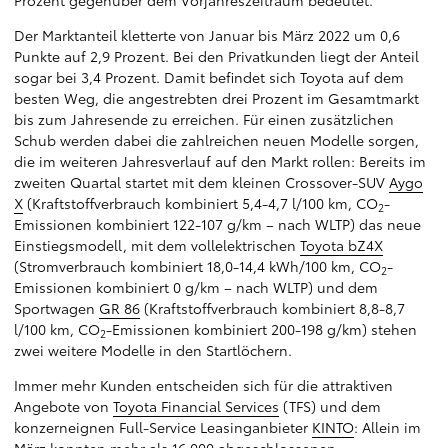
Prozent gegenüber dem Vorjahreszeitraum bedeutet.
Der Marktanteil kletterte von Januar bis März 2022 um 0,6
Punkte auf 2,9 Prozent. Bei den Privatkunden liegt der Anteil
sogar bei 3,4 Prozent. Damit befindet sich Toyota auf dem
besten Weg, die angestrebten drei Prozent im Gesamtmarkt
bis zum Jahresende zu erreichen. Für einen zusätzlichen
Schub werden dabei die zahlreichen neuen Modelle sorgen,
die im weiteren Jahresverlauf auf den Markt rollen: Bereits im
zweiten Quartal startet mit dem kleinen Crossover-SUV
Aygo
X
(Kraftstoffverbrauch kombiniert 5,4-4,7 l/100 km, CO
-
2
Emissionen kombiniert 122-107 g/km – nach WLTP) das neue
Einstiegsmodell, mit dem vollelektrischen
Toyota bZ4X
(Stromverbrauch kombiniert 18,0-14,4 kWh/100 km, CO
-
2
Emissionen kombiniert 0 g/km – nach WLTP) und dem
Sportwagen
GR 86
(Kraftstoffverbrauch kombiniert 8,8-8,7
l/100 km, CO
-Emissionen kombiniert 200-198 g/km) stehen
2
zwei weitere Modelle in den Startlöchern.
Immer mehr Kunden entscheiden sich für die attraktiven
Angebote von
Toyota Financial Services
(TFS) und dem
konzerneignen Full-Service Leasinganbieter
KINTO
: Allein im