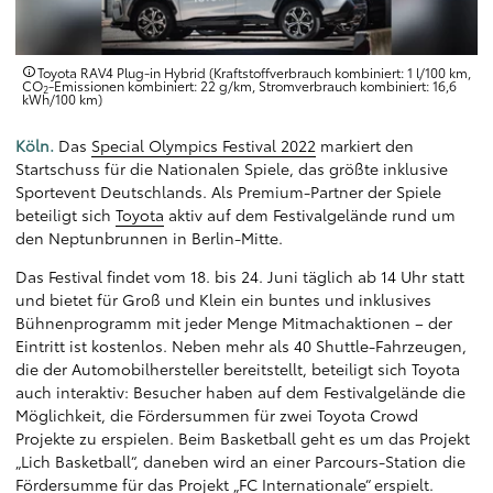
Toyota RAV4 Plug-in Hybrid (Kraftstoffverbrauch kombiniert: 1 l/100 km,
CO
-Emissionen kombiniert: 22 g/km, Stromverbrauch kombiniert: 16,6
2
kWh/100 km)
Köln.
Das
Special Olympics Festival 2022
markiert den
Startschuss für die Nationalen Spiele, das größte inklusive
Sportevent Deutschlands. Als Premium-Partner der Spiele
beteiligt sich
Toyota
aktiv auf dem Festivalgelände rund um
den Neptunbrunnen in Berlin-Mitte.
Das Festival findet vom 18. bis 24. Juni täglich ab 14 Uhr statt
und bietet für Groß und Klein ein buntes und inklusives
Bühnenprogramm mit jeder Menge Mitmachaktionen – der
Eintritt ist kostenlos. Neben mehr als 40 Shuttle-Fahrzeugen,
die der Automobilhersteller bereitstellt, beteiligt sich Toyota
auch interaktiv: Besucher haben auf dem Festivalgelände die
Möglichkeit, die Fördersummen für zwei Toyota Crowd
Projekte zu erspielen. Beim Basketball geht es um das Projekt
„Lich Basketball“, daneben wird an einer Parcours-Station die
Fördersumme für das Projekt „FC Internationale“ erspielt.