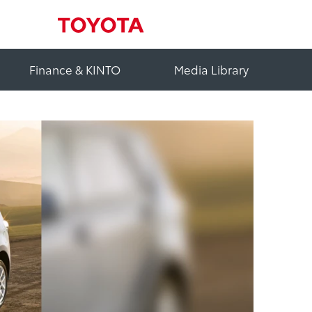
Finance & KINTO
Media Library