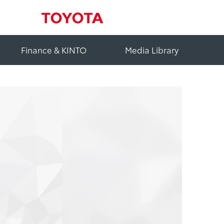
Finance & KINTO
Media Library