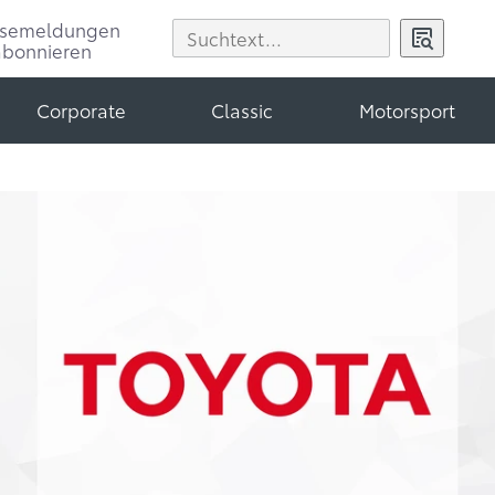
ssemeldungen
abonnieren
Corporate
Classic
Motorsport