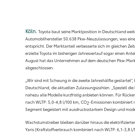
Köln.
Toyota baut seine Marktposition in Deutschland weit
Automobilhersteller 50.638 Pkw-Neuzulassungen, was eine
entspricht. Der Marktanteil verbesserte sich im gleichen Ze
erzielte Toyota im bisherigen Jahresverlauf sogar einen Ant
August hat das Unternehmen auf dem deutschen Pkw-Markt
abgeschlossen.
„
Wir sind mit Schwung in die zweite Jahreshälfte gestartet“,
Deutschland, die aktuellen Zulassungszahlen. „Speziell die L
nahezu alle Modelle kurzfristig anbieten können. Für Rück
nach WLTP: 5,0-4,8 l/100 km, CO
-Emissionen kombiniert 
2
Segment begeistert mit ausdrucksstarkem Design und moder
Wachstumstreiber bleiben darüber hinaus die elektrifizierte
Yaris (
Kraftstoffverbrauch kombiniert nach WLTP: 6,1-3,8 l