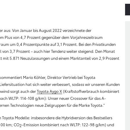
er aus: Von Januar bis August 2022 verzeichnete der
m Plus von 4,7 Prozent gegenüber dem Vorjahreszeitraum
itraum um 0,4 Prozentpunkte auf 3,1 Prozent. Bei den Privatkunden
eil von 3,7 Prozent – auch hier Tendenz weiter steigend. Den Monat
 mit 5.871 Neuzulassungen und einem Marktanteil von 2,9 Prozent
 kommentiert Mario Köhler, Direktor Vertrieb bei Toyota
iefersituation hat sich weiter verbessert, sodass wir unseren Kunden
enwind sorgt auch der
Toyota Aygo X
(Kraftstoffverbrauch kombiniert
nach WLTP: 114-108 g/km): Unser neuer Crossover für das A-
nen Technologien neue Zielgruppen für die Marke Toyota.“
n Toyota Modelle: insbesondere die Hybridversion des Bestsellers
/100 km; CO
-Emission kombiniert nach WLTP: 122-98 g/km) und
2