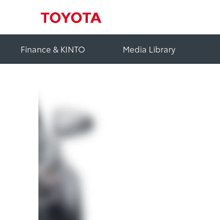
Finance & KINTO
Media Library