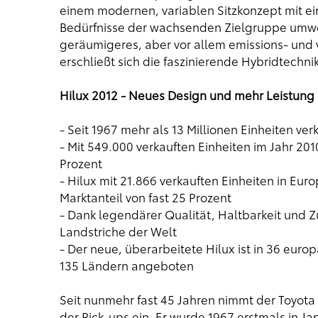
einem modernen, variablen Sitzkonzept mit eine
Bedürfnisse der wachsenden Zielgruppe umwel
geräumigeres, aber vor allem emissions- und
erschließt sich die faszinierende Hybridtechni
Hilux 2012 - Neues Design und mehr Leistung
- Seit 1967 mehr als 13 Millionen Einheiten ver
- Mit 549.000 verkauften Einheiten im Jahr 2
Prozent
- Hilux mit 21.866 verkauften Einheiten in Eur
Marktanteil von fast 25 Prozent
- Dank legendärer Qualität, Haltbarkeit und Zu
Landstriche der Welt
- Der neue, überarbeitete Hilux ist in 36 europ
135 Ländern angeboten
Seit nunmehr fast 45 Jahren nimmt der Toyota
der Pick-ups ein. Er wurde 1967 erstmals in Ja